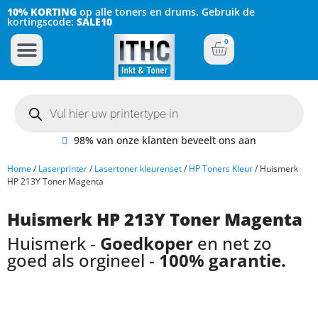
10% KORTING
op alle toners en drums. Gebruik de
kortingscode:
SALE10
0
Inkt Cartridges
Plotter inktcartridges
98% van onze klanten beveelt ons aan
Home
/
Laserprinter
/
Lasertoner kleurenset
/
HP Toners Kleur
/ Huismerk
HP 213Y Toner Magenta
Huismerk HP 213Y Toner Magenta
Huismerk -
Goedkoper
en net zo
goed als orgineel -
100% garantie.