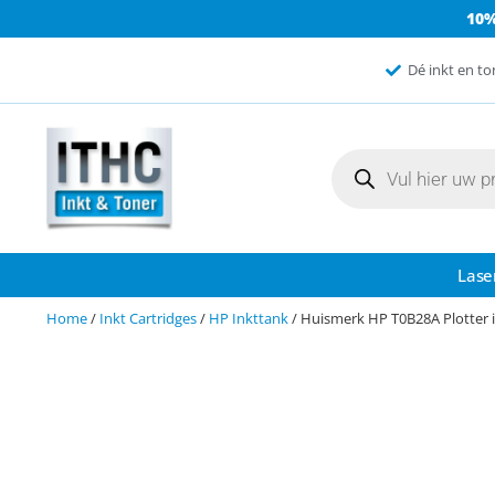
10
Dé inkt en to
Lase
Home
/
Inkt Cartridges
/
HP Inkttank
/ Huismerk HP T0B28A Plotter 