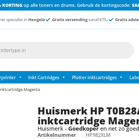
% KORTING
op alle toners en drums. Gebruik de kortingscode:
SA
ner specialist in
Hengelo
Gratis verzending
vanaf €75,-
Gratis advie
rprinter
Inkt Cartridges
Plotter inktcartridges
Labe
inktcartridge Magenta
Huismerk HP T0B28A
inktcartridge Mage
Huismerk -
Goedkoper
en net zo goed 
Artikelnummer
HP982XLM