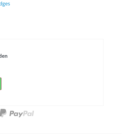
idges
nden