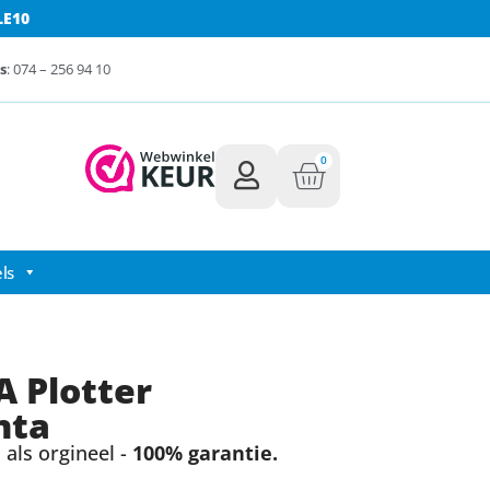
LE10
s
: 074 – 256 94 10
0
ls
 Plotter
nta
als orgineel -
100% garantie.