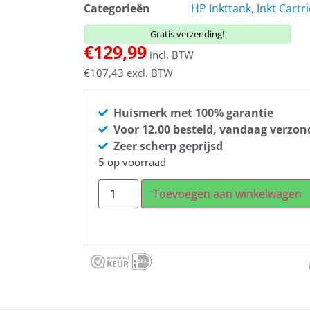
Categorieën
HP Inkttank
,
Inkt Cartr
Gratis verzending!
€
129,99
incl. BTW
€
107,43
excl. BTW
Huismerk met 100% garantie
Voor 12.00 besteld, vandaag verzo
Zeer scherp geprijsd
5 op voorraad
Toevoegen aan winkelwagen