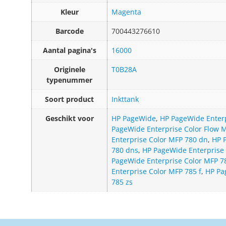
Kleur
Magenta
Barcode
700443276610
Aantal pagina's
16000
Originele
T0B28A
typenummer
Soort product
Inkttank
Geschikt voor
HP PageWide
,
HP PageWide Enterp
PageWide Enterprise Color Flow M
Enterprise Color MFP 780 dn
,
HP 
780 dns
,
HP PageWide Enterprise 
PageWide Enterprise Color MFP 7
Enterprise Color MFP 785 f
,
HP Pa
785 zs