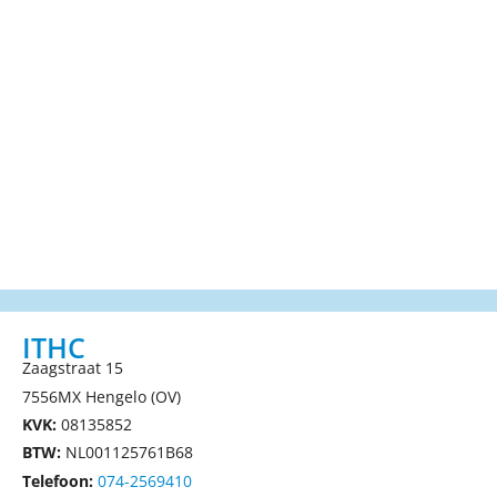
ITHC
Zaagstraat 15
7556MX Hengelo (OV)
KVK:
08135852
BTW:
NL001125761B68
Telefoon:
074-2569410