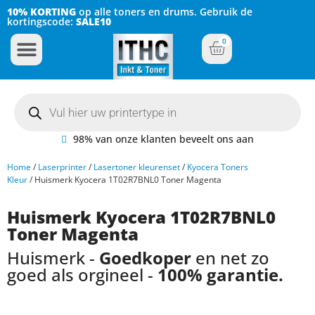
10% KORTING
op alle toners en drums. Gebruik de
kortingscode:
SALE10
0
Inkt Cartridges
Plotter inktcartridges
98% van onze klanten beveelt ons aan
Home
/
Laserprinter
/
Lasertoner kleurenset
/
Kyocera Toners
Kleur
/ Huismerk Kyocera 1T02R7BNL0 Toner Magenta
Huismerk Kyocera 1T02R7BNL0
Toner Magenta
Huismerk -
Goedkoper
en net zo
goed als orgineel -
100% garantie.