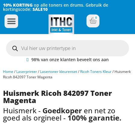
10% KORTING
op alle toners en drums. Gebruik de
kortingscode:
SALE10
0
Inkt Cartridges
Plotter inktcartridges
98% van onze klanten beveelt ons aan
Home
/
Laserprinter
/
Lasertoner kleurenset
/
Ricoh Toners Kleur
/ Huismerk
Ricoh 842097 Toner Magenta
Huismerk Ricoh 842097 Toner
Magenta
Huismerk -
Goedkoper
en net zo
goed als orgineel -
100% garantie.