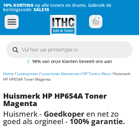
10% KORTING
op alle toners en drums. Gebruik de
kortingscode:
SALE10
0
Inkt Cartridges
Plotter inktcartridges
98% van onze klanten beveelt ons aan
Home
/
Laserprinter
/
Lasertoner kleurenset
/
HP Toners Kleur
/ Huismerk
HP HP654A Toner Magenta
Huismerk HP HP654A Toner
Magenta
Huismerk -
Goedkoper
en net zo
goed als orgineel -
100% garantie.