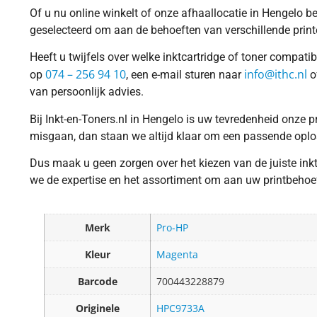
Of u nu online winkelt of onze afhaallocatie in Hengelo b
geselecteerd om aan de behoeften van verschillende print
Heeft u twijfels over welke inktcartridge of toner compati
074 – 256 94 10
info@ithc.nl
op
, een e-mail sturen naar
o
van persoonlijk advies.
Bij Inkt-en-Toners.nl in Hengelo is uw tevredenheid onze p
misgaan, dan staan we altijd klaar om een passende oplo
Dus maak u geen zorgen over het kiezen van de juiste ink
we de expertise en het assortiment om aan uw printbehoef
Merk
Pro-HP
Kleur
Magenta
Barcode
700443228879
Originele
HPC9733A