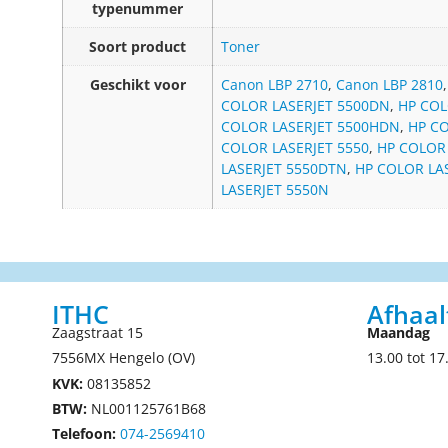
typenummer
Soort product
Toner
Geschikt voor
Canon LBP 2710
,
Canon LBP 2810
COLOR LASERJET 5500DN
,
HP COL
COLOR LASERJET 5500HDN
,
HP CO
COLOR LASERJET 5550
,
HP COLOR
LASERJET 5550DTN
,
HP COLOR LA
LASERJET 5550N
ITHC
Afhaal
Zaagstraat 15
Maandag
7556MX Hengelo (OV)
13.00 tot 17
KVK:
08135852
BTW:
NL001125761B68
Telefoon:
074-2569410