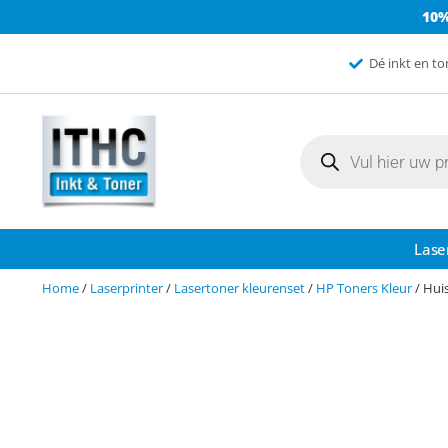
10
Dé inkt en to
Lase
Home
/
Laserprinter
/
Lasertoner kleurenset
/
HP Toners Kleur
/ Hui