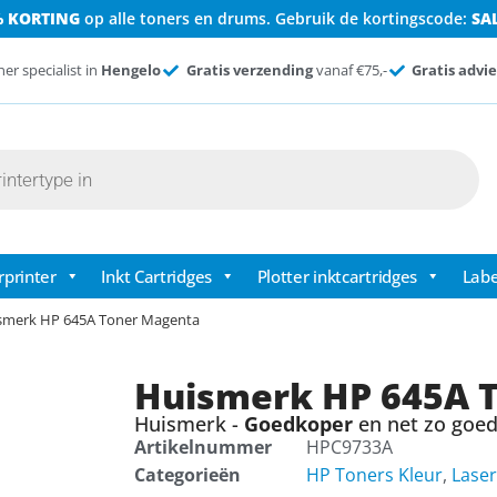
% KORTING
op alle toners en drums. Gebruik de kortingscode:
SA
ner specialist in
Hengelo
Gratis verzending
vanaf €75,-
Gratis advie
rprinter
Inkt Cartridges
Plotter inktcartridges
Labe
smerk HP 645A Toner Magenta
Huismerk HP 645A 
Huismerk -
Goedkoper
en net zo goed 
Artikelnummer
HPC9733A
Categorieën
HP Toners Kleur
,
Laser