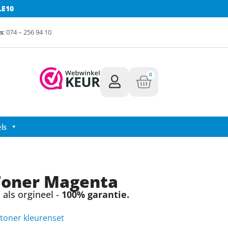
LE10
s
: 074 – 256 94 10
0
ls
Toner Magenta
als orgineel -
100% garantie.
toner kleurenset