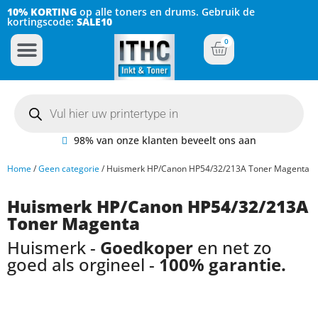
10% KORTING
op alle toners en drums. Gebruik de
kortingscode:
SALE10
0
Inkt Cartridges
Plotter inktcartridges
98% van onze klanten beveelt ons aan
Home
/
Geen categorie
/ Huismerk HP/Canon HP54/32/213A Toner Magenta
Huismerk HP/Canon HP54/32/213A
Toner Magenta
Huismerk -
Goedkoper
en net zo
goed als orgineel -
100% garantie.