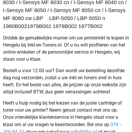
8030 / I-Sensys MF 8030 cn / I-Sensys MF 8040 cn /
I-Sensys MF 8050 / I-Sensys MF 8050 cn / I-Sensys
MF 8080 cw LBP LBP-5050 / LBP-5050 n
1980B0021979B002 1978B002 1977B002
Ontdek de gemakkelijke manier om uw printerinkt te kopen in
Hengelo bij Inkt-en-Toners.nl. Of u nu wilt profiteren van het
online winkelen of de persoonlijke service in Hengelo, wij
staan voor u klaar.
Bestelt u voor 12:00 uur? Dan wordt uw bestelling dezelfde
dag nog verzonden, zodat u uw inkt en toners snel in huis
heeft. En het beste van alles, de prijzen op onze website zijn
altijd inclusief BTW, dus geen verrassingen achteraf.
Heeft u hulp nodig bij het kiezen van de juiste cartridge of
toner voor uw printer? Neem gerust contact met ons op.
Onze vriendelijke klantenservice in Hengelo staat voor u
074 –
klaar om al uw vragen te beantwoorden. Bel ons op
256 94 10
info@ithc.nl
, stuur een e-mail naar
of maak