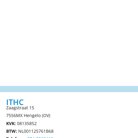
ITHC
Zaagstraat 15
7556MX Hengelo (OV)
KVK:
08135852
BTW:
NL001125761B68