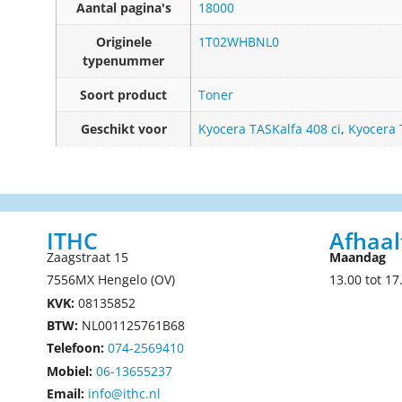
Aantal pagina's
18000
Originele
1T02WHBNL0
typenummer
Soort product
Toner
Geschikt voor
Kyocera TASKalfa 408 ci
,
Kyocera 
ITHC
Afhaal
Zaagstraat 15
Maandag
7556MX Hengelo (OV)
13.00 tot 17
KVK:
08135852
BTW:
NL001125761B68
Telefoon:
074-2569410
Mobiel:
06-13655237
Email:
info@ithc.nl