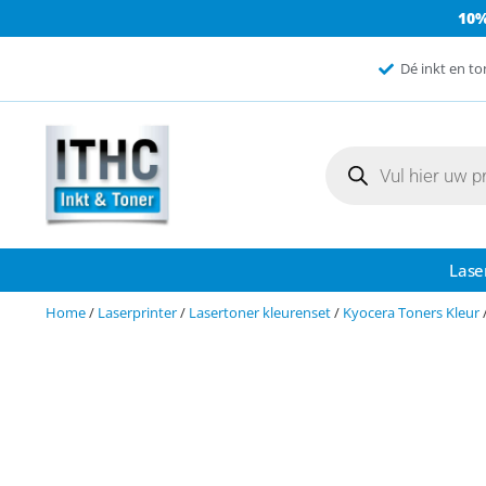
10
Dé inkt en to
Lase
Home
/
Laserprinter
/
Lasertoner kleurenset
/
Kyocera Toners Kleur