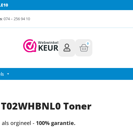
LE10
s
: 074 – 256 94 10
0
ls
1T02WHBNL0 Toner
als orgineel -
100% garantie.