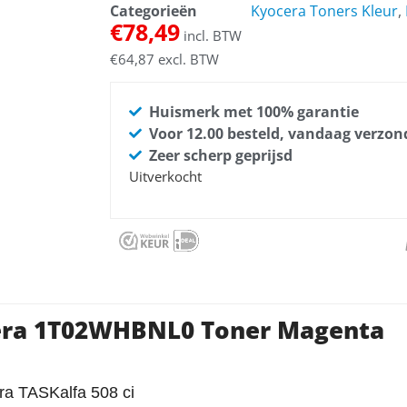
Categorieën
Kyocera Toners Kleur
,
€
78,49
incl. BTW
€
64,87
excl. BTW
Huismerk met 100% garantie
Voor 12.00 besteld, vandaag verzo
Zeer scherp geprijsd
Uitverkocht
cera 1T02WHBNL0 Toner Magenta
ra TASKalfa 508 ci