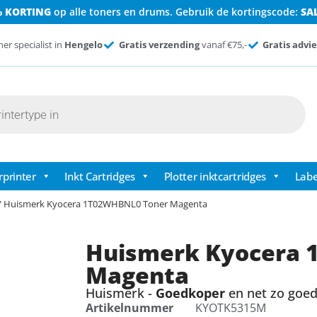
% KORTING
op alle toners en drums. Gebruik de kortingscode:
SA
ner specialist in
Hengelo
Gratis verzending
vanaf €75,-
Gratis advie
rprinter
Inkt Cartridges
Plotter inktcartridges
Labe
/ Huismerk Kyocera 1T02WHBNL0 Toner Magenta
Huismerk Kyocera 
Magenta
Huismerk -
Goedkoper
en net zo goed 
Artikelnummer
KYOTK5315M