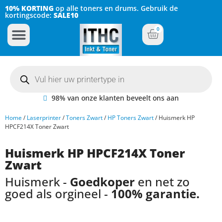
10% KORTING
op alle toners en drums. Gebruik de
kortingscode:
SALE10
0
Inkt Cartridges
Plotter inktcartridges
98% van onze klanten beveelt ons aan
Home
/
Laserprinter
/
Toners Zwart
/
HP Toners Zwart
/ Huismerk HP
HPCF214X Toner Zwart
Huismerk HP HPCF214X Toner
Zwart
Huismerk -
Goedkoper
en net zo
goed als orgineel -
100% garantie.