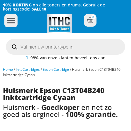
10% KORTING
op alle toners en drums. Gebruik de
kortingscode:
SALE10
0
Inkt Cartridges
Plotter inktcartridges
98% van onze klanten beveelt ons aan
Home
/
Inkt Cartridges
/
Epson Cartridge
/ Huismerk Epson C13T04B240
Inktcartridge Cyaan
Huismerk Epson C13T04B240
Inktcartridge Cyaan
Huismerk -
Goedkoper
en net zo
goed als orgineel -
100% garantie.