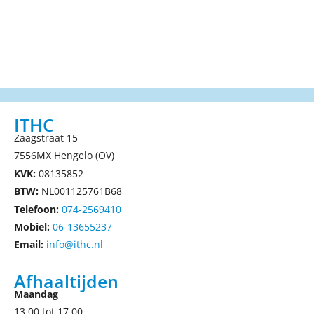
ITHC
Zaagstraat 15
7556MX Hengelo (OV)
KVK:
08135852
BTW:
NL001125761B68
Telefoon:
074-2569410
Mobiel:
06-13655237
Email:
info@ithc.nl
Afhaaltijden
Maandag
13.00 tot 17.00