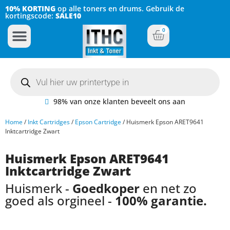
10% KORTING
op alle toners en drums. Gebruik de
kortingscode:
SALE10
0
Inkt Cartridges
Plotter inktcartridges
98% van onze klanten beveelt ons aan
Home
/
Inkt Cartridges
/
Epson Cartridge
/ Huismerk Epson ARET9641
Inktcartridge Zwart
Huismerk Epson ARET9641
Inktcartridge Zwart
Huismerk -
Goedkoper
en net zo
goed als orgineel -
100% garantie.