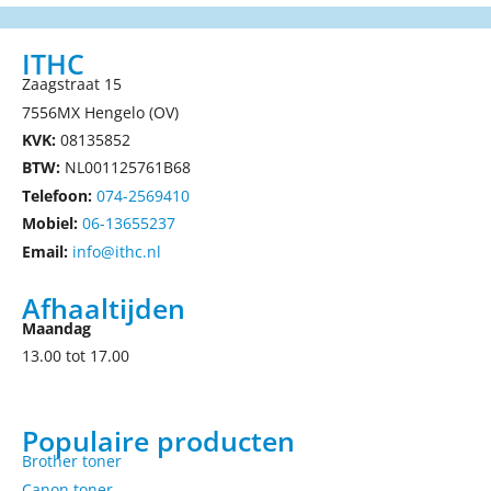
ITHC
Zaagstraat 15
7556MX Hengelo (OV)
KVK:
08135852
BTW:
NL001125761B68
Telefoon:
074-2569410
Mobiel:
06-13655237
Email:
info@ithc.nl
Afhaaltijden
Maandag
13.00 tot 17.00
Populaire producten
Brother toner
Canon toner