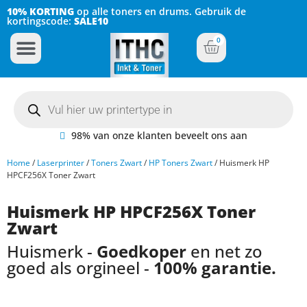
10% KORTING
op alle toners en drums. Gebruik de
kortingscode:
SALE10
0
Inkt Cartridges
Plotter inktcartridges
98% van onze klanten beveelt ons aan
Home
/
Laserprinter
/
Toners Zwart
/
HP Toners Zwart
/ Huismerk HP
HPCF256X Toner Zwart
Huismerk HP HPCF256X Toner
Zwart
Huismerk -
Goedkoper
en net zo
goed als orgineel -
100% garantie.