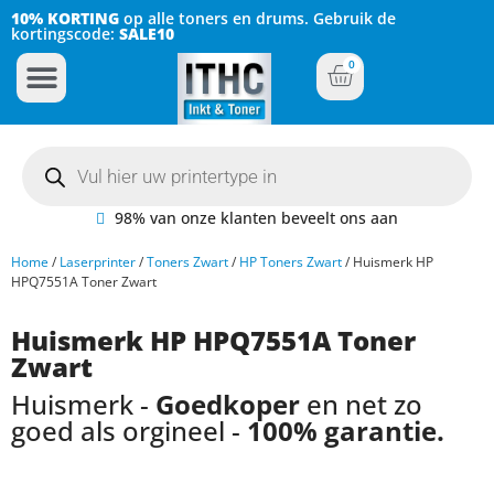
10% KORTING
op alle toners en drums. Gebruik de
kortingscode:
SALE10
0
Inkt Cartridges
Plotter inktcartridges
98% van onze klanten beveelt ons aan
Home
/
Laserprinter
/
Toners Zwart
/
HP Toners Zwart
/ Huismerk HP
HPQ7551A Toner Zwart
Huismerk HP HPQ7551A Toner
Zwart
Huismerk -
Goedkoper
en net zo
goed als orgineel -
100% garantie.