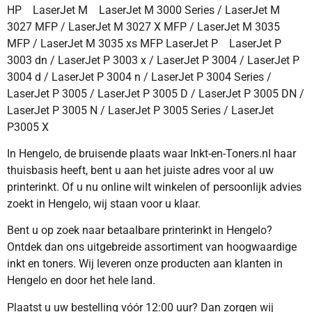
HP LaserJet M LaserJet M 3000 Series / LaserJet M
3027 MFP / LaserJet M 3027 X MFP / LaserJet M 3035
MFP / LaserJet M 3035 xs MFP LaserJet P LaserJet P
3003 dn / LaserJet P 3003 x / LaserJet P 3004 / LaserJet P
3004 d / LaserJet P 3004 n / LaserJet P 3004 Series /
LaserJet P 3005 / LaserJet P 3005 D / LaserJet P 3005 DN /
LaserJet P 3005 N / LaserJet P 3005 Series / LaserJet
P3005 X
In Hengelo, de bruisende plaats waar Inkt-en-Toners.nl haar
thuisbasis heeft, bent u aan het juiste adres voor al uw
printerinkt. Of u nu online wilt winkelen of persoonlijk advies
zoekt in Hengelo, wij staan voor u klaar.
Bent u op zoek naar betaalbare printerinkt in Hengelo?
Ontdek dan ons uitgebreide assortiment van hoogwaardige
inkt en toners. Wij leveren onze producten aan klanten in
Hengelo en door het hele land.
Plaatst u uw bestelling vóór 12:00 uur? Dan zorgen wij