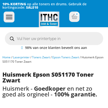
10% KORTING
op alle toners en drums. Gebruik de
kortingscode:
SALE10
0
Inkt Cartridges
Plotter inktcartridges
98% van onze klanten beveelt ons aan
Home
/
Laserprinter
/
Toners Zwart
/
Epson Toners Zwart
/ Huismerk Epson
S051170 Toner Zwart
Huismerk Epson S051170 Toner
Zwart
Huismerk -
Goedkoper
en net zo
goed als orgineel -
100% garantie.