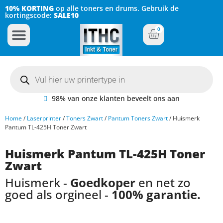
10% KORTING
op alle toners en drums. Gebruik de
kortingscode:
SALE10
0
Inkt Cartridges
Plotter inktcartridges
98% van onze klanten beveelt ons aan
Home
/
Laserprinter
/
Toners Zwart
/
Pantum Toners Zwart
/ Huismerk
Pantum TL-425H Toner Zwart
Huismerk Pantum TL-425H Toner
Zwart
Huismerk -
Goedkoper
en net zo
goed als orgineel -
100% garantie.