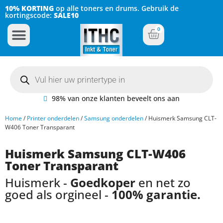
10% KORTING
op alle toners en drums. Gebruik de
kortingscode:
SALE10
0
Inkt Cartridges
Plotter inktcartridges
98% van onze klanten beveelt ons aan
Home
/
Printer onderdelen
/
Samsung onderdelen
/ Huismerk Samsung CLT-
W406 Toner Transparant
Huismerk Samsung CLT-W406
Toner Transparant
Huismerk -
Goedkoper
en net zo
goed als orgineel -
100% garantie.