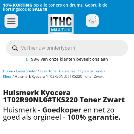
10% KORTING
op alle toners en drums. Gebruik de
kortingscode:
SALE10
0
Inkt Cartridges
Plotter inktcartridges
98% van onze klanten beveelt ons aan
Home
/
Laserprinter
/
Lasertoner kleurenset
/
Kyocera Toners
Kleur
/ Huismerk Kyocera 1T02R90NL0#TK5220 Toner Zwart
Huismerk Kyocera
1T02R90NL0#TK5220 Toner Zwart
Huismerk -
Goedkoper
en net zo
goed als orgineel -
100% garantie.