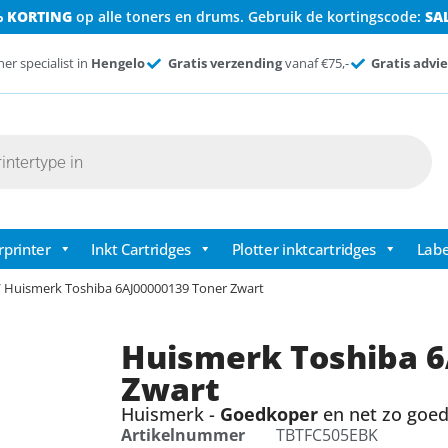
% KORTING
op alle toners en drums. Gebruik de kortingscode:
SA
ner specialist in
Hengelo
Gratis verzending
vanaf €75,-
Gratis advie
rprinter
Inkt Cartridges
Plotter inktcartridges
Labe
 Huismerk Toshiba 6AJ00000139 Toner Zwart
Huismerk Toshiba 6
Zwart
Huismerk -
Goedkoper
en net zo goed 
Artikelnummer
TBTFC505EBK