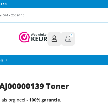
LE10
s
: 074 – 256 94 10
0
ls
AJ00000139 Toner
als orgineel -
100% garantie.