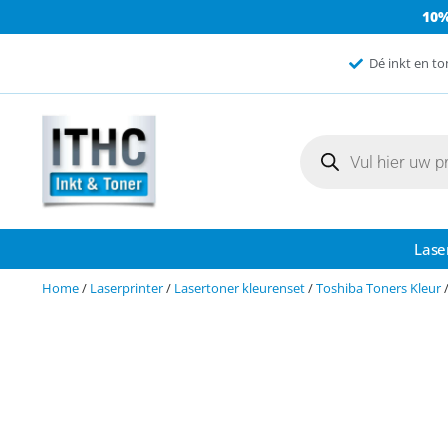
10
Dé inkt en to
Lase
Home
/
Laserprinter
/
Lasertoner kleurenset
/
Toshiba Toners Kleur
/