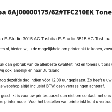
ba 6AJ00000175/62#TFC210EK Tone
ba E-Studio 3015 AC Toshiba E-Studio 3515 AC Toshiba
s.nl, bieden wij u de mogelijkheid om printerinkt te kopen, zowel
k dan gebruik van de allerbeste kwaliteit inkt en toners uit ons
wij ook landelijk en naar Duitsland.
g dezelfde dag indien vóór 12:00 uur geplaatst. Zo heeft u uw 
nze webshop altijd inclusief BTW, geen verrassingen achteraf.
r geschikt is voor uw printer, aarzel dan niet om contact met on
e printermodel. Voor het bestellen van printerinkt kunt u vertro