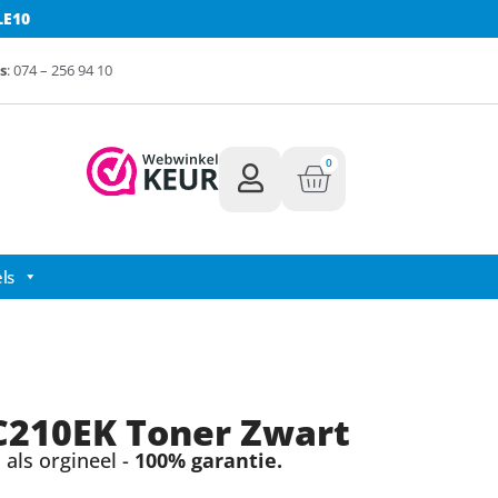
LE10
s
: 074 – 256 94 10
0
ls
C210EK Toner Zwart
als orgineel -
100% garantie.