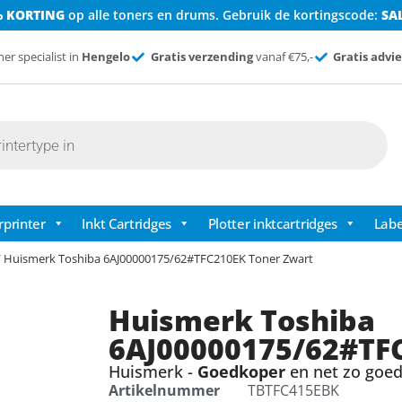
% KORTING
op alle toners en drums. Gebruik de kortingscode:
SA
ner specialist in
Hengelo
Gratis verzending
vanaf €75,-
Gratis advie
rprinter
Inkt Cartridges
Plotter inktcartridges
Labe
 Huismerk Toshiba 6AJ00000175/62#TFC210EK Toner Zwart
Huismerk Toshiba
6AJ00000175/62#TF
Huismerk -
Goedkoper
en net zo goed 
Artikelnummer
TBTFC415EBK