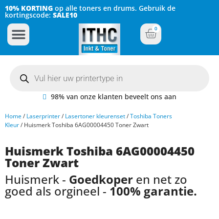
10% KORTING
op alle toners en drums. Gebruik de
kortingscode:
SALE10
0
Inkt Cartridges
Plotter inktcartridges
98% van onze klanten beveelt ons aan
Home
/
Laserprinter
/
Lasertoner kleurenset
/
Toshiba Toners
Kleur
/ Huismerk Toshiba 6AG00004450 Toner Zwart
Huismerk Toshiba 6AG00004450
Toner Zwart
Huismerk -
Goedkoper
en net zo
goed als orgineel -
100% garantie.