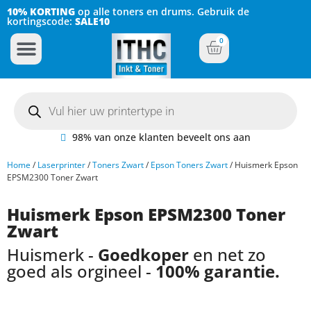
10% KORTING
op alle toners en drums. Gebruik de
kortingscode:
SALE10
0
Inkt Cartridges
Plotter inktcartridges
98% van onze klanten beveelt ons aan
Home
/
Laserprinter
/
Toners Zwart
/
Epson Toners Zwart
/ Huismerk Epson
EPSM2300 Toner Zwart
Huismerk Epson EPSM2300 Toner
Zwart
Huismerk -
Goedkoper
en net zo
goed als orgineel -
100% garantie.