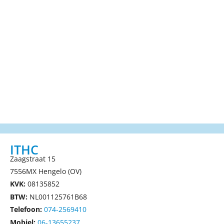
ITHC
Zaagstraat 15
7556MX Hengelo (OV)
KVK:
08135852
BTW:
NL001125761B68
Telefoon:
074-2569410
Mobiel:
06-13655237