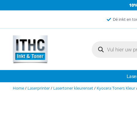
10
Dé inkt en to
Lase
Home
/
Laserprinter
/
Lasertoner kleurenset
/
Kyocera Toners Kleur