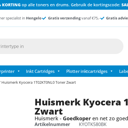
% KORTING
op alle toners en drums. Gebruik de kortingscode:
SA
ner specialist in
Hengelo
Gratis verzending
vanaf €75,-
Gratis advie
rprinter
Inkt Cartridges
Plotter inktcartridges
Labe
/ Huismerk Kyocera 1T02KT0NL0 Toner Zwart
Huismerk Kyocera 
Zwart
Huismerk -
Goedkoper
en net zo goed 
Artikelnummer
KYOTK580BK