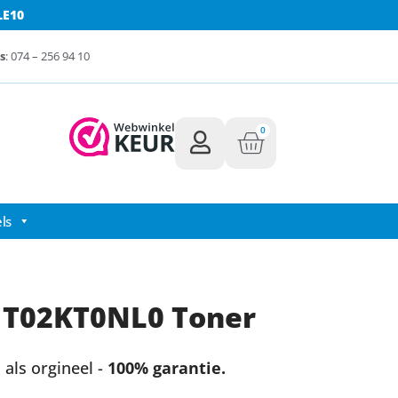
LE10
s
: 074 – 256 94 10
0
ls
1T02KT0NL0 Toner
als orgineel -
100% garantie.