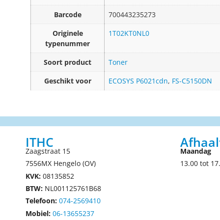
Barcode
700443235273
Originele
1T02KT0NL0
typenummer
Soort product
Toner
Geschikt voor
ECOSYS P6021cdn
,
FS-C5150DN
ITHC
Afhaal
Zaagstraat 15
Maandag
7556MX Hengelo (OV)
13.00 tot 17
KVK:
08135852
BTW:
NL001125761B68
Telefoon:
074-2569410
Mobiel:
06-13655237