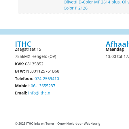
Olivetti D-Color MF 2614 plus
,
Oli
Color P 2126
ITHC
Afhaal
Zaagstraat 15
Maandag
7556MX Hengelo (OV)
13.00 tot 17
KVK:
08135852
BTW:
NL001125761B68
Telefoon:
074-2569410
Mobiel:
06-13655237
Email:
info@ithc.nl
© 2023 ITHC-Inkt en Toner - Ontwikkeld door
WebKeurig