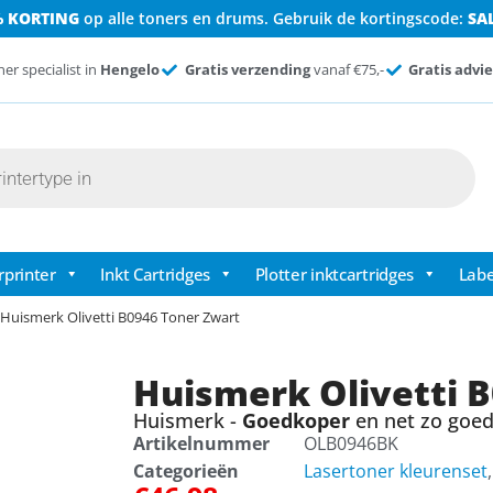
% KORTING
op alle toners en drums. Gebruik de kortingscode:
SA
ner specialist in
Hengelo
Gratis verzending
vanaf €75,-
Gratis advie
rprinter
Inkt Cartridges
Plotter inktcartridges
Labe
 Huismerk Olivetti B0946 Toner Zwart
Huismerk Olivetti 
Huismerk -
Goedkoper
en net zo goed 
Artikelnummer
OLB0946BK
Categorieën
Lasertoner kleurenset