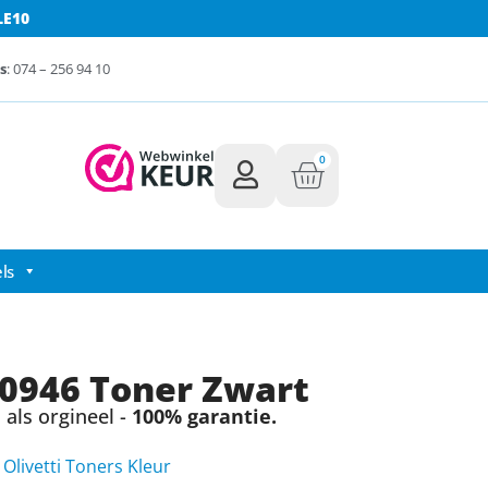
LE10
s
: 074 – 256 94 10
0
ls
B0946 Toner Zwart
als orgineel -
100% garantie.
,
Olivetti Toners Kleur