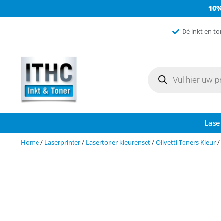
10
Dé inkt en to
Lase
Home
/
Laserprinter
/
Lasertoner kleurenset
/
Olivetti Toners Kleur
/