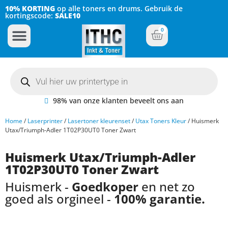
10% KORTING
op alle toners en drums. Gebruik de
kortingscode:
SALE10
0
Inkt Cartridges
Plotter inktcartridges
98% van onze klanten beveelt ons aan
Home
/
Laserprinter
/
Lasertoner kleurenset
/
Utax Toners Kleur
/ Huismerk
Utax/Triumph-Adler 1T02P30UT0 Toner Zwart
Huismerk Utax/Triumph-Adler
1T02P30UT0 Toner Zwart
Huismerk -
Goedkoper
en net zo
goed als orgineel -
100% garantie.