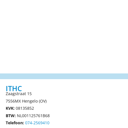
ITHC
Zaagstraat 15
7556MX Hengelo (OV)
KVK:
08135852
BTW:
NL001125761B68
Telefoon:
074-2569410