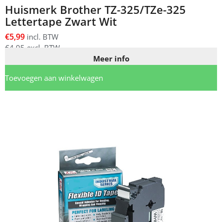
Huismerk Brother TZ-325/TZe-325
Lettertape Zwart Wit
€
5,99
incl. BTW
€
4,95
excl. BTW
Meer info
Toevoegen aan winkelwagen