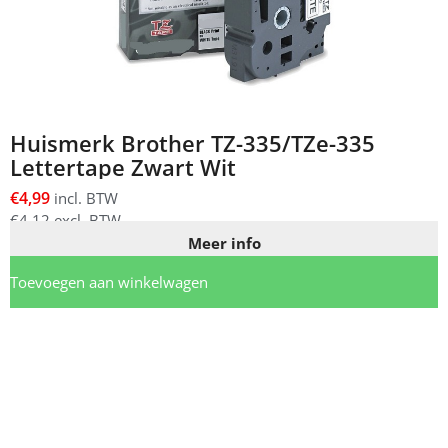
Huismerk Brother TZ-335/TZe-335
Lettertape Zwart Wit
€
4,99
incl. BTW
€
4,12
excl. BTW
Meer info
Toevoegen aan winkelwagen