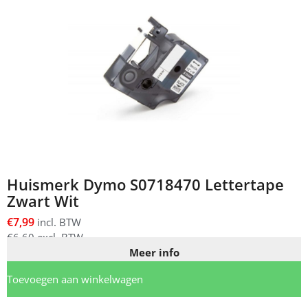
Huismerk Dymo S0718470 Lettertape
Zwart Wit
€
7,99
incl. BTW
€
6,60
excl. BTW
Meer info
Toevoegen aan winkelwagen