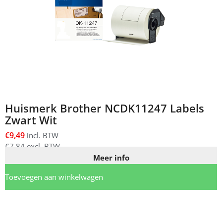
Huismerk Brother NCDK11247 Labels
Zwart Wit
€
9,49
incl. BTW
€
7,84
excl. BTW
Meer info
Toevoegen aan winkelwagen