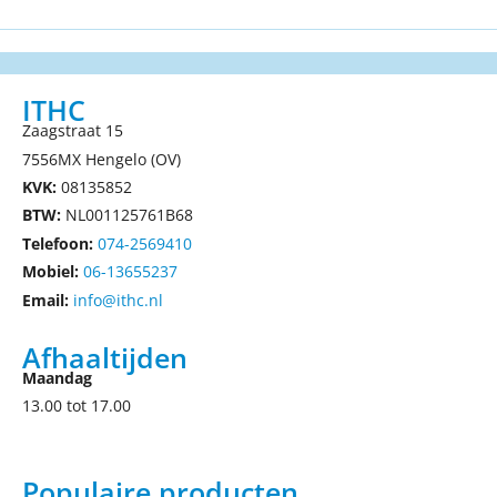
ITHC
Zaagstraat 15
7556MX Hengelo (OV)
KVK:
08135852
BTW:
NL001125761B68
Telefoon:
074-2569410
Mobiel:
06-13655237
Email:
info@ithc.nl
Afhaaltijden
Maandag
13.00 tot 17.00
Populaire producten