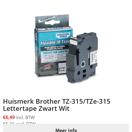
Huismerk Brother TZ-315/TZe-315
Lettertape Zwart Wit
€
6,49
incl. BTW
€
5,36
excl. BTW
Meer info