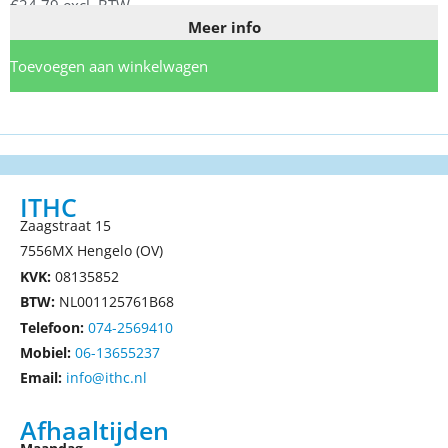
€
24,79
excl. BTW
Meer info
Toevoegen aan winkelwagen
ITHC
Zaagstraat 15
7556MX Hengelo (OV)
KVK:
08135852
BTW:
NL001125761B68
Telefoon:
074-2569410
Mobiel:
06-13655237
Email:
info@ithc.nl
Afhaaltijden