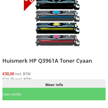
Huismerk HP Q3961A Toner Cyaan
€
30,00
incl. BTW
€
24,79
excl. BTW
Meer info
Lees verder