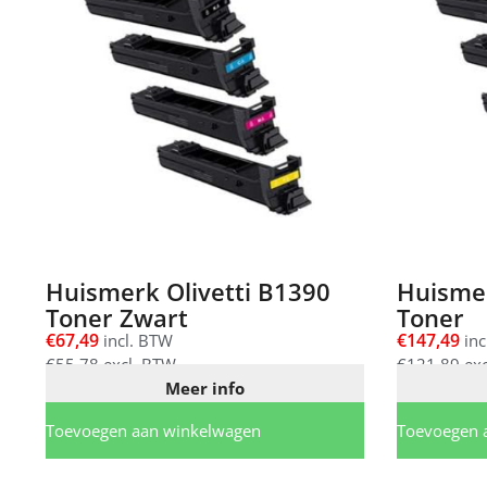
Huismerk Olivetti B1390
Huismer
Toner Zwart
Toner
€
67,49
€
147,49
incl. BTW
inc
€
55,78
excl. BTW
€
121,89
exc
Meer info
Toevoegen aan winkelwagen
Toevoegen 