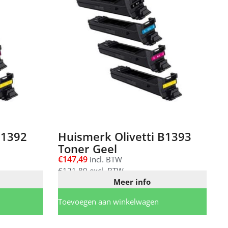
B1392
Huismerk Olivetti B1393
Toner Geel
€
147,49
incl. BTW
€
121,89
excl. BTW
Meer info
Toevoegen aan winkelwagen