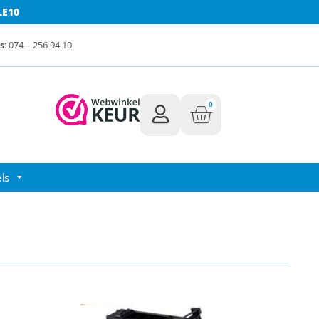
LE10
s
: 074 – 256 94 10
0
ls