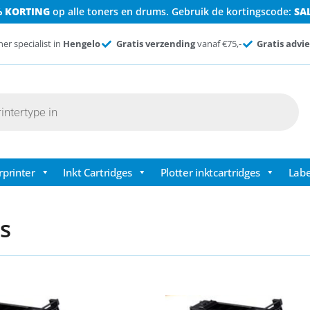
% KORTING
op alle toners en drums. Gebruik de kortingscode:
SA
ner specialist in
Hengelo
Gratis verzending
vanaf €75,-
Gratis advie
rprinter
Inkt Cartridges
Plotter inktcartridges
Labe
s