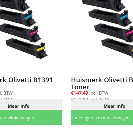
k Olivetti B1391
Huismerk Olivetti 
Toner
€
147,49
l. BTW
incl. BTW
l. BTW
€
121,89
excl. BTW
Meer info
Meer info
aan winkelwagen
Toevoegen aan winkelwagen