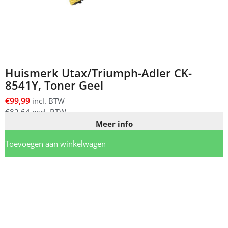
Huismerk Utax/Triumph-Adler CK-
8541Y, Toner Geel
€
99,99
incl. BTW
€
82,64
excl. BTW
Meer info
Toevoegen aan winkelwagen