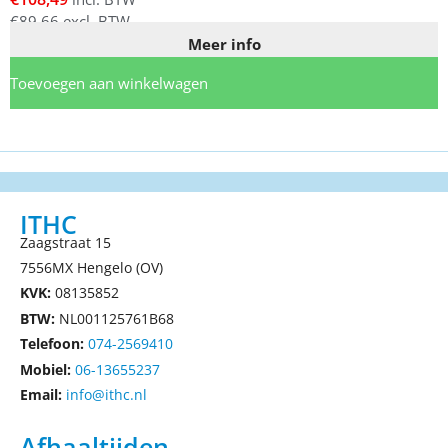
€
89,66
excl. BTW
Meer info
Toevoegen aan winkelwagen
ITHC
Zaagstraat 15
7556MX Hengelo (OV)
KVK:
08135852
BTW:
NL001125761B68
Telefoon:
074-2569410
Mobiel:
06-13655237
Email:
info@ithc.nl
Afhaaltijden