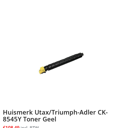
Huismerk Utax/Triumph-Adler CK-
8545Y Toner Geel
€
108,49
incl. BTW