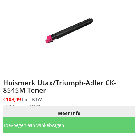
Huismerk Utax/Triumph-Adler CK-
8545M Toner
€
108,49
incl. BTW
€
89,66
excl. BTW
Meer info
Toevoegen aan winkelwagen