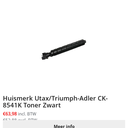
Huismerk Utax/Triumph-Adler CK-
8541K Toner Zwart
€
63,98
incl. BTW
€
52,88
excl. BTW
Meer info