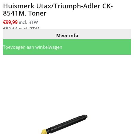
Huismerk Utax/Triumph-Adler CK-
8541M, Toner
€
99,99
incl. BTW
€
82,64
excl. BTW
Meer info
Toevoegen aan winkelwagen