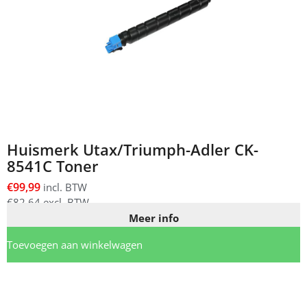
Huismerk Utax/Triumph-Adler CK-
8541C Toner
€
99,99
incl. BTW
€
82,64
excl. BTW
Meer info
Toevoegen aan winkelwagen