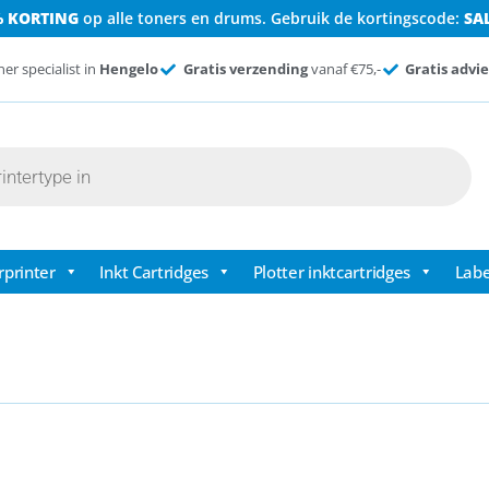
% KORTING
op alle toners en drums. Gebruik de kortingscode:
SA
ner specialist in
Hengelo
Gratis verzending
vanaf €75,-
Gratis advie
rprinter
Inkt Cartridges
Plotter inktcartridges
Labe