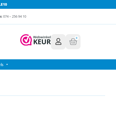
LE10
s
: 074 – 256 94 10
0
ls