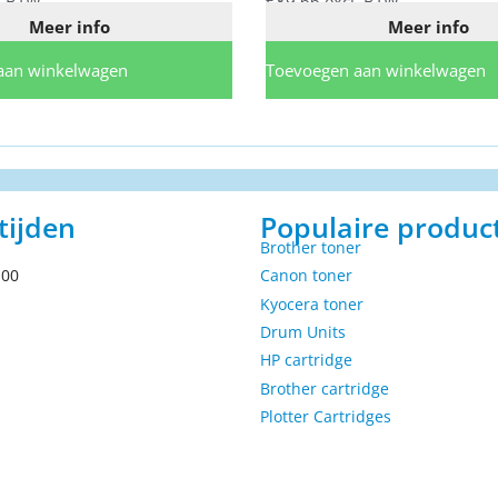
. BTW
€
89,66
excl. BTW
Meer info
Meer info
aan winkelwagen
Toevoegen aan winkelwagen
tijden
Populaire produc
Brother toner
.00
Canon toner
Kyocera toner
Drum Units
HP cartridge
Brother cartridge
Plotter Cartridges