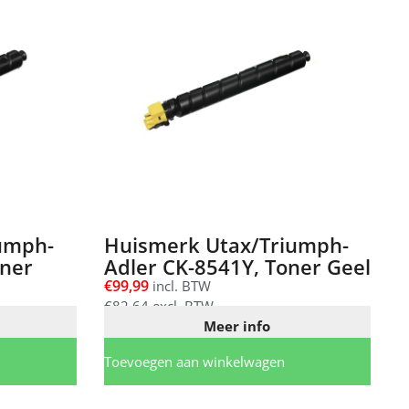
umph-
Huismerk Utax/Triumph-
oner
Adler CK-8541Y, Toner Geel
€
99,99
incl. BTW
€
82,64
excl. BTW
Meer info
Toevoegen aan winkelwagen