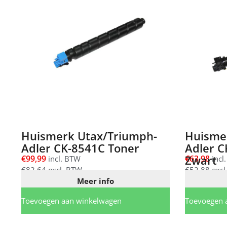
Huismerk Utax/Triumph-
Huisme
Adler CK-8541C Toner
Adler C
Zwart
€
99,99
€
63,98
incl. BTW
incl
€
82,64
excl. BTW
€
52,88
excl
Meer info
Toevoegen aan winkelwagen
Toevoegen 