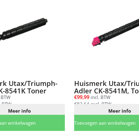
rk Utax/Triumph-
Huismerk Utax/Tri
K-8541K Toner
Adler CK-8541M, T
€
99,99
. BTW
incl. BTW
. BTW
€
82,64
excl. BTW
Meer info
Meer info
aan winkelwagen
Toevoegen aan winkelwagen