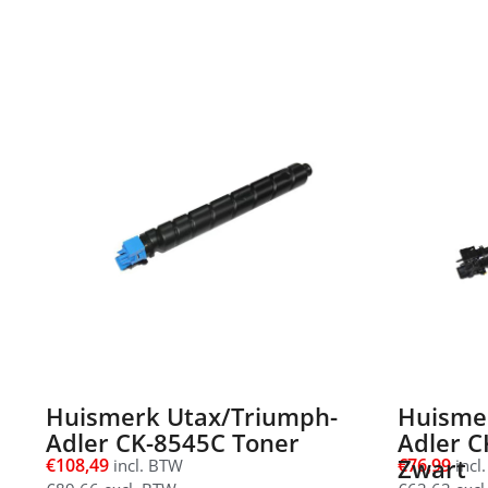
Huismerk Utax/Triumph-
Huisme
Adler CK-8545C Toner
Adler C
Zwart
€
108,49
€
76,99
incl. BTW
incl