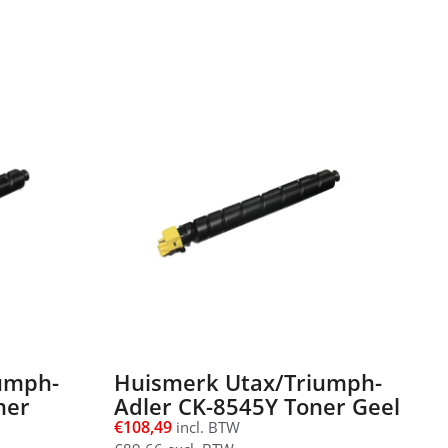
umph-
Huismerk Utax/Triumph-
ner
Adler CK-8545Y Toner Geel
€
108,49
incl. BTW