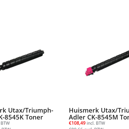
rk Utax/Triumph-
Huismerk Utax/Tri
K-8545K Toner
Adler CK-8545M To
€
108,49
. BTW
incl. BTW