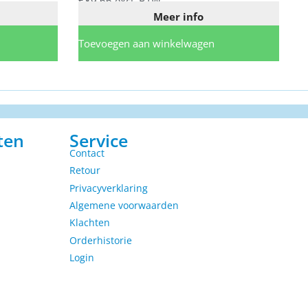
€
89,66
excl. BTW
Meer info
Toevoegen aan winkelwagen
ten
Service
Contact
Retour
Privacyverklaring
Algemene voorwaarden
Klachten
Orderhistorie
Login