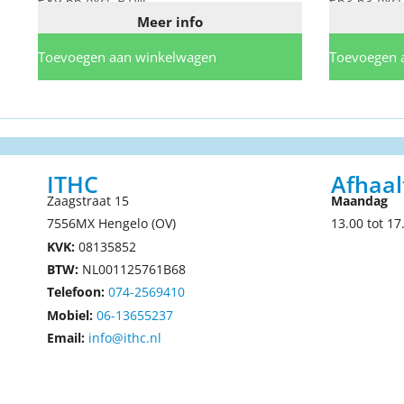
€
89,66
excl. BTW
€
63,63
excl
Meer info
Toevoegen aan winkelwagen
Toevoegen 
ITHC
Afhaal
Zaagstraat 15
Maandag
7556MX Hengelo (OV)
13.00 tot 17
KVK:
08135852
BTW:
NL001125761B68
Telefoon:
074-2569410
Mobiel:
06-13655237
Email:
info@ithc.nl