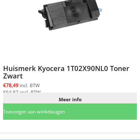
Huismerk Kyocera 1T02X90NL0 Toner
Zwart
€
78,49
incl. BTW
€
64,87
excl. BTW
Meer info
Toevoegen aan winkelwagen