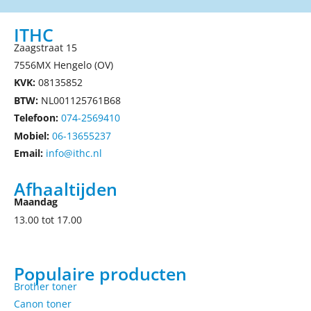
ITHC
Zaagstraat 15
7556MX Hengelo (OV)
KVK:
08135852
BTW:
NL001125761B68
Telefoon:
074-2569410
Mobiel:
06-13655237
Email:
info@ithc.nl
Afhaaltijden
Maandag
13.00 tot 17.00
Populaire producten
Brother toner
Canon toner