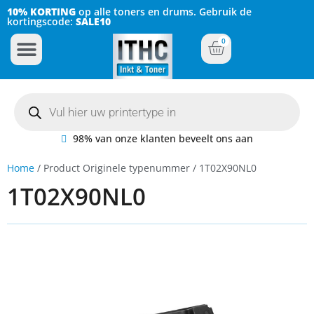
10% KORTING
op alle toners en drums. Gebruik de
kortingscode:
SALE10
0
Inkt Cartridges
Plotter inktcartridges
98% van onze klanten beveelt ons aan
Home
/ Product Originele typenummer / 1T02X90NL0
1T02X90NL0