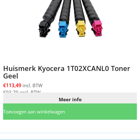
Huismerk Kyocera 1T02XCANL0 Toner
Geel
€
113,49
incl. BTW
€
93,79
excl. BTW
Meer info
Toevoegen aan winkelwagen