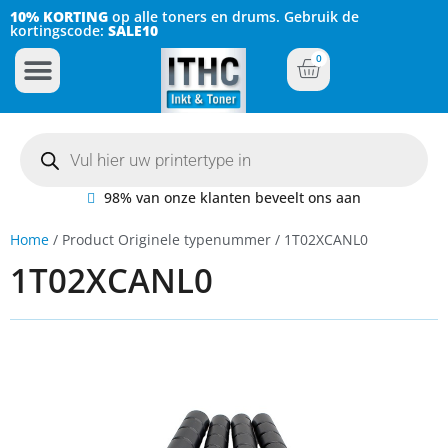
10% KORTING
op alle toners en drums. Gebruik de
kortingscode:
SALE10
0
Inkt Cartridges
Plotter inktcartridges
98% van onze klanten beveelt ons aan
Home
/ Product Originele typenummer / 1T02XCANL0
1T02XCANL0