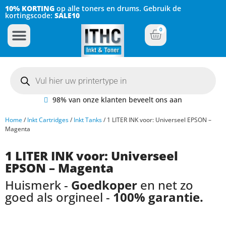
10% KORTING
op alle toners en drums. Gebruik de
kortingscode:
SALE10
0
Inkt Cartridges
Plotter inktcartridges
98% van onze klanten beveelt ons aan
Home
/
Inkt Cartridges
/
Inkt Tanks
/ 1 LITER INK voor: Universeel EPSON –
Magenta
1 LITER INK voor: Universeel
EPSON – Magenta
Huismerk -
Goedkoper
en net zo
goed als orgineel -
100% garantie.