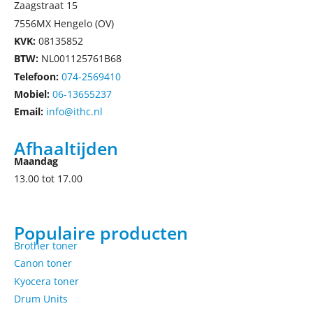
Zaagstraat 15
7556MX Hengelo (OV)
KVK:
08135852
BTW:
NL001125761B68
Telefoon:
074-2569410
Mobiel:
06-13655237
Email:
info@ithc.nl
Afhaaltijden
Maandag
13.00 tot 17.00
Populaire producten
Brother toner
Canon toner
Kyocera toner
Drum Units