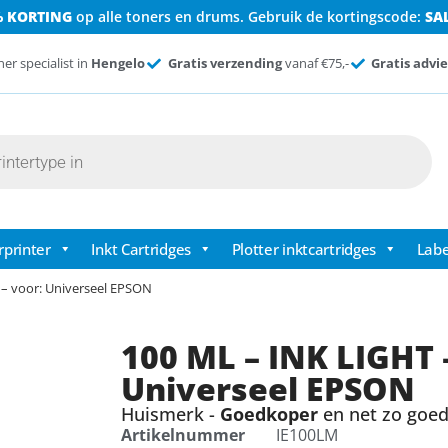
% KORTING
op alle toners en drums. Gebruik de kortingscode:
SA
ner specialist in
Hengelo
Gratis verzending
vanaf €75,-
Gratis advie
rprinter
Inkt Cartridges
Plotter inktcartridges
Labe
– voor: Universeel EPSON
100 ML – INK LIGHT 
Universeel EPSON
Huismerk -
Goedkoper
en net zo goed 
Artikelnummer
IE100LM