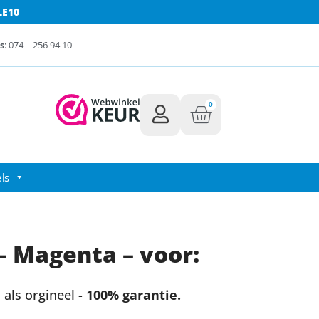
LE10
s
: 074 – 256 94 10
0
ls
– Magenta – voor:
als orgineel -
100% garantie.