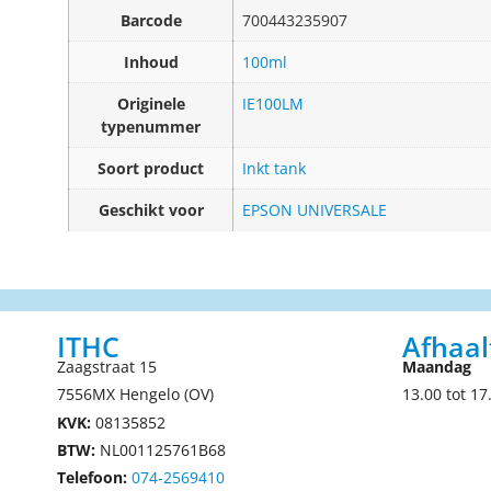
Barcode
700443235907
Inhoud
100ml
Originele
IE100LM
typenummer
Soort product
Inkt tank
Geschikt voor
EPSON UNIVERSALE
ITHC
Afhaal
Zaagstraat 15
Maandag
7556MX Hengelo (OV)
13.00 tot 17
KVK:
08135852
BTW:
NL001125761B68
Telefoon:
074-2569410