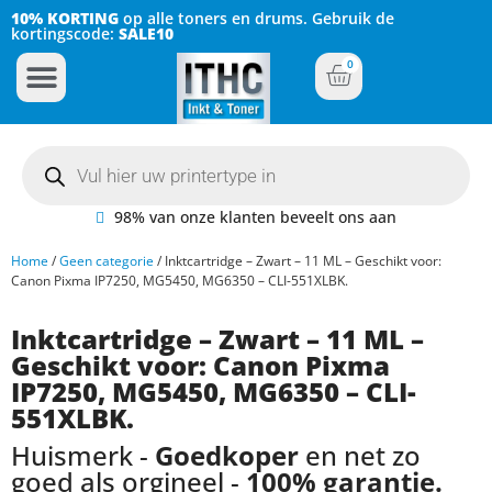
10% KORTING
op alle toners en drums. Gebruik de
kortingscode:
SALE10
0
Inkt Cartridges
Plotter inktcartridges
98% van onze klanten beveelt ons aan
Home
/
Geen categorie
/ Inktcartridge – Zwart – 11 ML – Geschikt voor:
Canon Pixma IP7250, MG5450, MG6350 – CLI-551XLBK.
Inktcartridge – Zwart – 11 ML –
Geschikt voor: Canon Pixma
IP7250, MG5450, MG6350 – CLI-
551XLBK.
Huismerk -
Goedkoper
en net zo
goed als orgineel -
100% garantie.