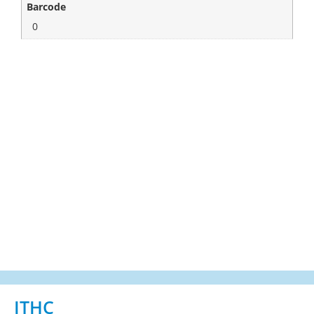
Barcode
0
ITHC