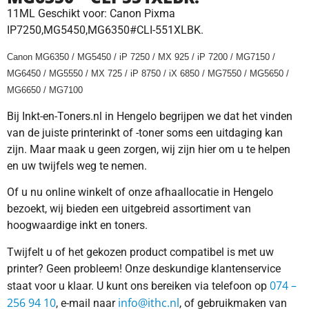
11ML Geschikt voor: Canon Pixma
IP7250,MG5450,MG6350#CLI-551XLBK.
Canon MG6350 / MG5450 / iP 7250 / MX 925 / iP 7200 / MG7150 /
MG6450 / MG5550 / MX 725 / iP 8750 / iX 6850 / MG7550 / MG5650 /
MG6650 / MG7100
Bij Inkt-en-Toners.nl in Hengelo begrijpen we dat het vinden
van de juiste printerinkt of -toner soms een uitdaging kan
zijn. Maar maak u geen zorgen, wij zijn hier om u te helpen
en uw twijfels weg te nemen.
Of u nu online winkelt of onze afhaallocatie in Hengelo
bezoekt, wij bieden een uitgebreid assortiment van
hoogwaardige inkt en toners.
Twijfelt u of het gekozen product compatibel is met uw
printer? Geen probleem! Onze deskundige klantenservice
074 –
staat voor u klaar. U kunt ons bereiken via telefoon op
256 94 10
info@ithc.nl
, e-mail naar
, of gebruikmaken van