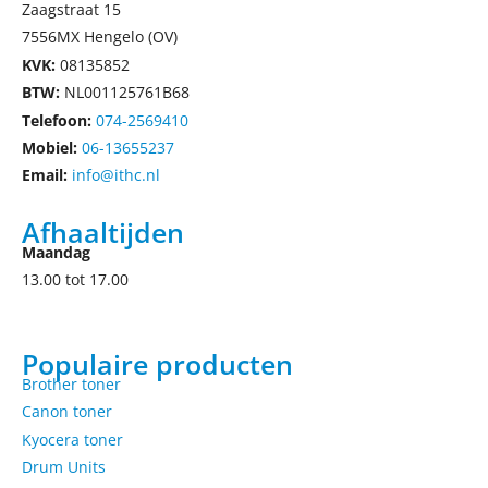
Zaagstraat 15
7556MX Hengelo (OV)
KVK:
08135852
BTW:
NL001125761B68
Telefoon:
074-2569410
Mobiel:
06-13655237
Email:
info@ithc.nl
Afhaaltijden
Maandag
13.00 tot 17.00
Populaire producten
Brother toner
Canon toner
Kyocera toner
Drum Units