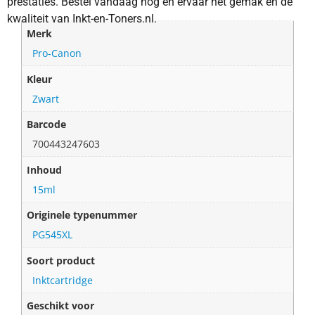
prestaties. Bestel vandaag nog en ervaar het gemak en de
kwaliteit van Inkt-en-Toners.nl.
Merk
Pro-Canon
Kleur
Zwart
Barcode
700443247603
Inhoud
15ml
Originele typenummer
PG545XL
Soort product
Inktcartridge
Geschikt voor