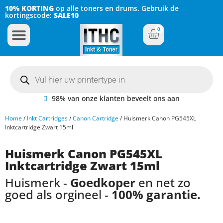
10% KORTING
op alle toners en drums. Gebruik de
kortingscode:
SALE10
0
Inkt Cartridges
Plotter inktcartridges
98% van onze klanten beveelt ons aan
Home
/
Inkt Cartridges
/
Canon Cartridge
/ Huismerk Canon PG545XL
Inktcartridge Zwart 15ml
Huismerk Canon PG545XL
Inktcartridge Zwart 15ml
Huismerk -
Goedkoper
en net zo
goed als orgineel -
100% garantie.