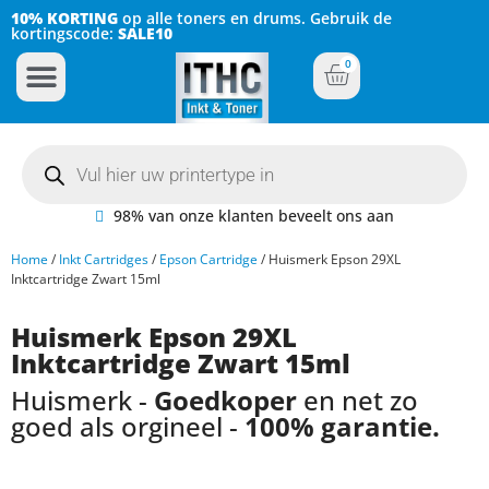
10% KORTING
op alle toners en drums. Gebruik de
kortingscode:
SALE10
0
Inkt Cartridges
Plotter inktcartridges
98% van onze klanten beveelt ons aan
Home
/
Inkt Cartridges
/
Epson Cartridge
/ Huismerk Epson 29XL
Inktcartridge Zwart 15ml
Huismerk Epson 29XL
Inktcartridge Zwart 15ml
Huismerk -
Goedkoper
en net zo
goed als orgineel -
100% garantie.