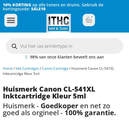
10% KORTING
op alle toners en drums. Gebruik de
kortingscode:
SALE10
0
Inkt Cartridges
Plotter inktcartridges
98% van onze klanten beveelt ons aan
Home
/
Inkt Cartridges
/
Canon Cartridge
/ Huismerk Canon CL-541XL
Inktcartridge Kleur 5ml
Huismerk Canon CL-541XL
Inktcartridge Kleur 5ml
Huismerk -
Goedkoper
en net zo
goed als orgineel -
100% garantie.