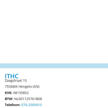
ITHC
Zaagstraat 15
7556MX Hengelo (OV)
KVK:
08135852
BTW:
NL001125761B68
Telefoon:
074-2569410