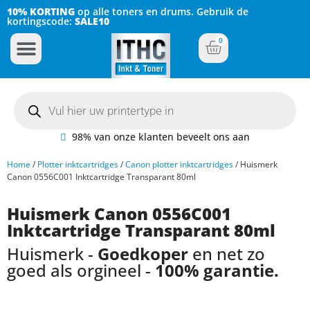
10% KORTING
op alle toners en drums. Gebruik de
kortingscode:
SALE10
0
Inkt Cartridges
Plotter inktcartridges
98% van onze klanten beveelt ons aan
Home
/
Plotter inktcartridges
/
Canon plotter inktcartridges
/ Huismerk
Canon 0556C001 Inktcartridge Transparant 80ml
Huismerk Canon 0556C001
Inktcartridge Transparant 80ml
Huismerk -
Goedkoper
en net zo
goed als orgineel -
100% garantie.