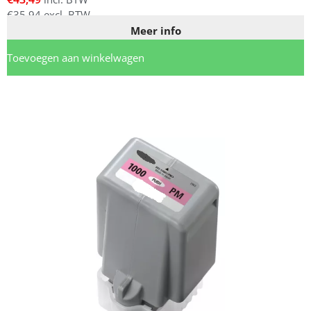
€
35,94
excl. BTW
Meer info
Toevoegen aan winkelwagen