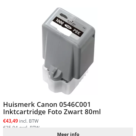
Huismerk Canon 0546C001
Inktcartridge Foto Zwart 80ml
€
43,49
incl. BTW
€
35,94
excl. BTW
Meer info