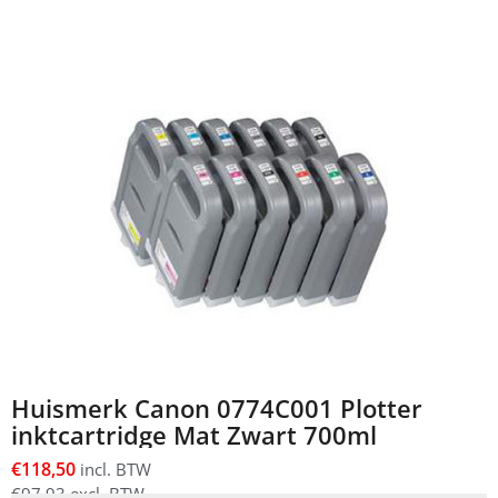
Huismerk Canon 0774C001 Plotter
inktcartridge Mat Zwart 700ml
€
118,50
incl. BTW
€
97,93
excl. BTW