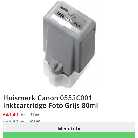
Huismerk Canon 0553C001
Inktcartridge Foto Grijs 80ml
€
43,49
incl. BTW
€
35,94
excl. BTW
Meer info