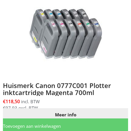
Huismerk Canon 0777C001 Plotter
inktcartridge Magenta 700ml
€
118,50
incl. BTW
€
97,93
excl. BTW
Meer info
Toevoegen aan winkelwagen