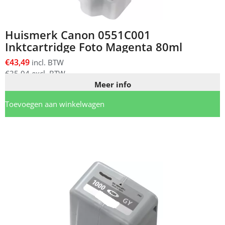
Huismerk Canon 0551C001
Inktcartridge Foto Magenta 80ml
€
43,49
incl. BTW
€
35,94
excl. BTW
Meer info
Toevoegen aan winkelwagen