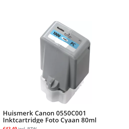
Huismerk Canon 0550C001
Inktcartridge Foto Cyaan 80ml
€
43,49
incl. BTW