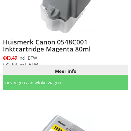
Huismerk Canon 0548C001
Inktcartridge Magenta 80ml
€
43,49
incl. BTW
€
35,94
excl. BTW
Meer info
Toevoegen aan winkelwagen