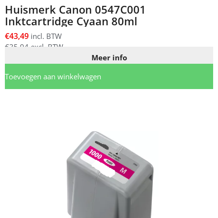
Huismerk Canon 0547C001
Inktcartridge Cyaan 80ml
€
43,49
incl. BTW
€
35,94
excl. BTW
Meer info
Toevoegen aan winkelwagen