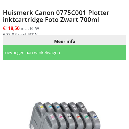
Huismerk Canon 0775C001 Plotter
inktcartridge Foto Zwart 700ml
€
118,50
incl. BTW
€
97,93
excl. BTW
Meer info
Toevoegen aan winkelwagen