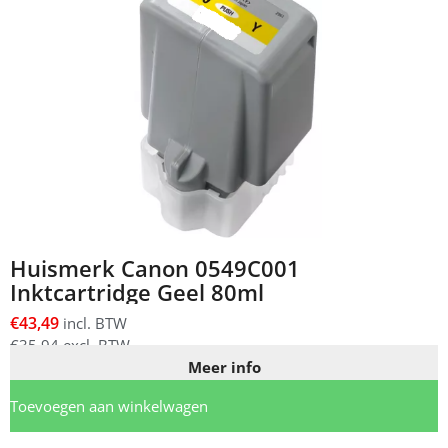
Huismerk Canon 0549C001
Inktcartridge Geel 80ml
€
43,49
incl. BTW
€
35,94
excl. BTW
Meer info
Toevoegen aan winkelwagen