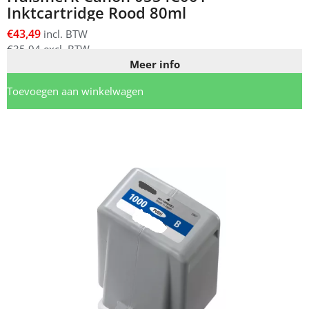
Inktcartridge Rood 80ml
€
43,49
incl. BTW
€
35,94
excl. BTW
Meer info
Toevoegen aan winkelwagen