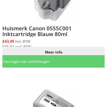
Huismerk Canon 0555C001
Inktcartridge Blauw 80ml
€
43,49
incl. BTW
€
35,94
excl. BTW
Meer info
Toevoegen aan winkelwagen