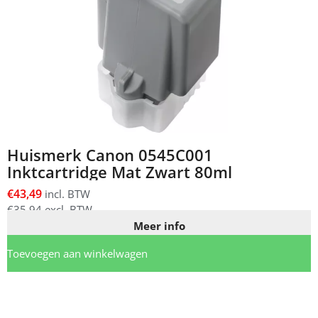
Huismerk Canon 0545C001
Inktcartridge Mat Zwart 80ml
€
43,49
incl. BTW
€
35,94
excl. BTW
Meer info
Toevoegen aan winkelwagen