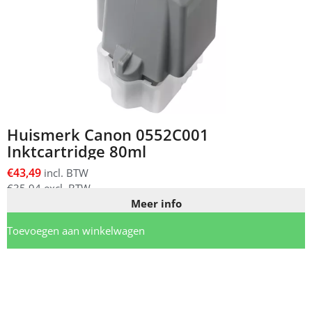
Huismerk Canon 0552C001
Inktcartridge 80ml
€
43,49
incl. BTW
€
35,94
excl. BTW
Meer info
Toevoegen aan winkelwagen