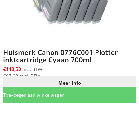
Huismerk Canon 0776C001 Plotter
inktcartridge Cyaan 700ml
€
118,50
incl. BTW
€
97,93
excl. BTW
Meer info
Toevoegen aan winkelwagen