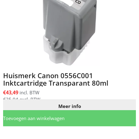
Huismerk Canon 0556C001
Inktcartridge Transparant 80ml
€
43,49
incl. BTW
€
35,94
excl. BTW
Meer info
Toevoegen aan winkelwagen