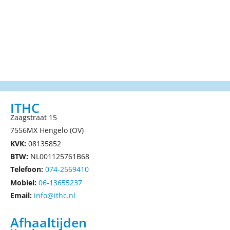
ITHC
Zaagstraat 15
7556MX Hengelo (OV)
KVK:
08135852
BTW:
NL001125761B68
Telefoon:
074-2569410
Mobiel:
06-13655237
Email:
info@ithc.nl
Afhaaltijden