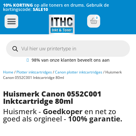
10% KORTING
op alle toners en drums. Gebruik de
kortingscode:
SALE10
0
Inkt Cartridges
Plotter inktcartridges
98% van onze klanten beveelt ons aan
Home
/
Plotter inktcartridges
/
Canon plotter inktcartridges
/ Huismerk
Canon 0552C001 Inktcartridge 80ml
Huismerk Canon 0552C001
Inktcartridge 80ml
Huismerk -
Goedkoper
en net zo
goed als orgineel -
100% garantie.