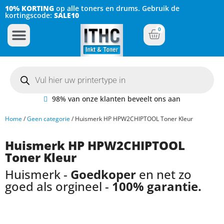
10% KORTING
op alle toners en drums. Gebruik de
kortingscode:
SALE10
0
Inkt Cartridges
Plotter inktcartridges
98% van onze klanten beveelt ons aan
Home
/
Geen categorie
/ Huismerk HP HPW2CHIPTOOL Toner Kleur
Huismerk HP HPW2CHIPTOOL
Toner Kleur
Huismerk -
Goedkoper
en net zo
goed als orgineel -
100% garantie.