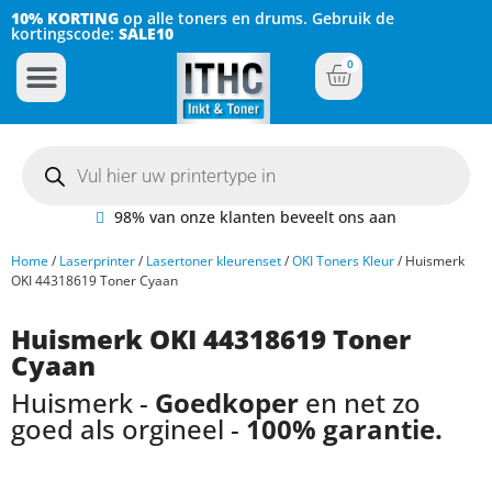
10% KORTING
op alle toners en drums. Gebruik de
kortingscode:
SALE10
0
Inkt Cartridges
Plotter inktcartridges
98% van onze klanten beveelt ons aan
Home
/
Laserprinter
/
Lasertoner kleurenset
/
OKI Toners Kleur
/ Huismerk
OKI 44318619 Toner Cyaan
Huismerk OKI 44318619 Toner
Cyaan
Huismerk -
Goedkoper
en net zo
goed als orgineel -
100% garantie.