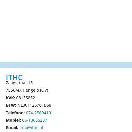
ITHC
Zaagstraat 15
7556MX Hengelo (OV)
KVK:
08135852
BTW:
NL001125761B68
Telefoon:
074-2569410
Mobiel:
06-13655237
Email:
info@ithc.nl