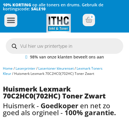
10% KORTING
op alle toners en drums. Gebruik de
kortingscode:
SALE10
0
Inkt Cartridges
Plotter inktcartridges
98% van onze klanten beveelt ons aan
Home
/
Laserprinter
/
Lasertoner kleurenset
/
Lexmark Toners
Kleur
/ Huismerk Lexmark 70C2HC0(702HC) Toner Zwart
Huismerk Lexmark
70C2HC0(702HC) Toner Zwart
Huismerk -
Goedkoper
en net zo
goed als orgineel -
100% garantie.