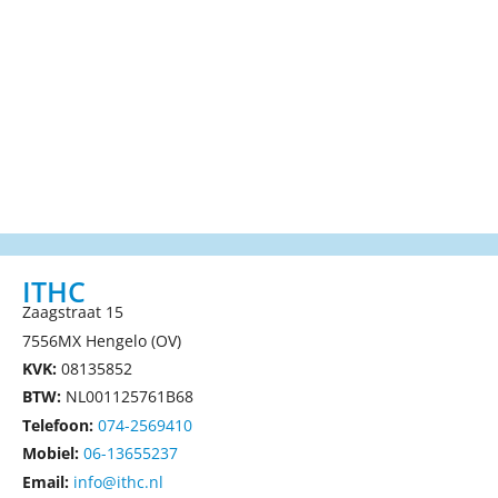
ITHC
Zaagstraat 15
7556MX Hengelo (OV)
KVK:
08135852
BTW:
NL001125761B68
Telefoon:
074-2569410
Mobiel:
06-13655237
Email:
info@ithc.nl