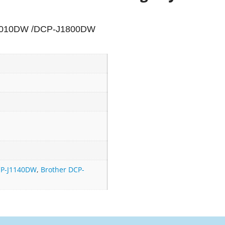
010DW /
DCP-J1800DW
CP-J1140DW
,
Brother DCP-