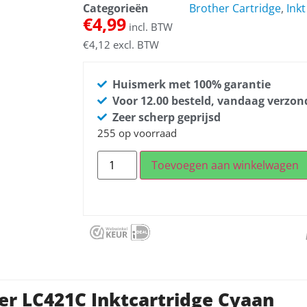
Categorieën
Brother Cartridge
,
Inkt
€
4,99
incl. BTW
€
4,12
excl. BTW
Huismerk met 100% garantie
Voor 12.00 besteld, vandaag verzo
Zeer scherp geprijsd
255 op voorraad
Toevoegen aan winkelwagen
er LC421C Inktcartridge Cyaan