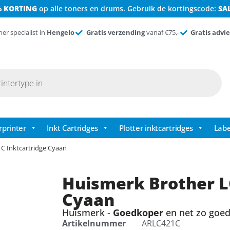
% KORTING
op alle toners en drums. Gebruik de kortingscode:
SA
ner specialist in
Hengelo
Gratis verzending
vanaf €75,-
Gratis advie
rprinter
Inkt Cartridges
Plotter inktcartridges
Labe
C Inktcartridge Cyaan
Huismerk Brother L
Cyaan
Huismerk -
Goedkoper
en net zo goed 
Artikelnummer
ARLC421C