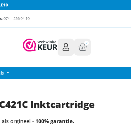
LE10
s
: 074 – 256 94 10
0
ls
C421C Inktcartridge
als orgineel -
100% garantie.