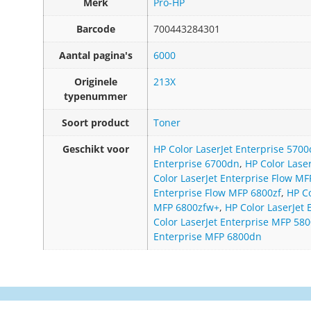
Merk
Pro-HP
Barcode
700443284301
Aantal pagina's
6000
Originele
213X
typenummer
Soort product
Toner
Geschikt voor
HP Color LaserJet Enterprise 570
Enterprise 6700dn
,
HP Color Lase
Color LaserJet Enterprise Flow MF
Enterprise Flow MFP 6800zf
,
HP Co
MFP 6800zfw+
,
HP Color LaserJet
Color LaserJet Enterprise MFP 580
Enterprise MFP 6800dn