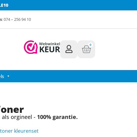
LE10
s
: 074 – 256 94 10
0
ls
Toner
als orgineel -
100% garantie.
toner kleurenset