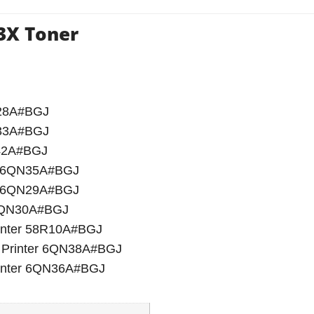
3X Toner
N28A#BGJ
N33A#BGJ
M42A#BGJ
er 6QN35A#BGJ
er 6QN29A#BGJ
r 6QN30A#BGJ
rinter 58R10A#BGJ
+ Printer 6QN38A#BGJ
rinter 6QN36A#BGJ