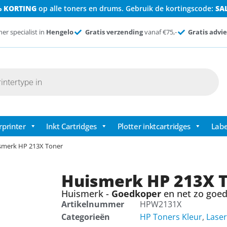
% KORTING
op alle toners en drums. Gebruik de kortingscode:
SA
ner specialist in
Hengelo
Gratis verzending
vanaf €75,-
Gratis advie
rprinter
Inkt Cartridges
Plotter inktcartridges
Labe
smerk HP 213X Toner
Huismerk HP 213X 
Huismerk -
Goedkoper
en net zo goed 
Artikelnummer
HPW2131X
Categorieën
HP Toners Kleur
,
Laser