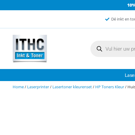
10
Dé inkt en to
Lase
Home
/
Laserprinter
/
Lasertoner kleurenset
/
HP Toners Kleur
/ Hui