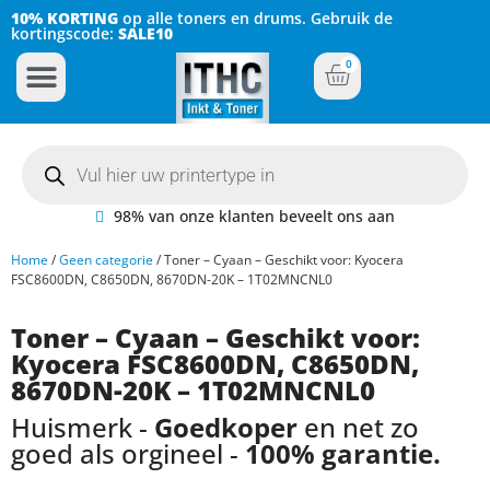
10% KORTING
op alle toners en drums. Gebruik de
kortingscode:
SALE10
0
Inkt Cartridges
Plotter inktcartridges
98% van onze klanten beveelt ons aan
Home
/
Geen categorie
/ Toner – Cyaan – Geschikt voor: Kyocera
FSC8600DN, C8650DN, 8670DN-20K – 1T02MNCNL0
Toner – Cyaan – Geschikt voor:
Kyocera FSC8600DN, C8650DN,
8670DN-20K – 1T02MNCNL0
Huismerk -
Goedkoper
en net zo
goed als orgineel -
100% garantie.