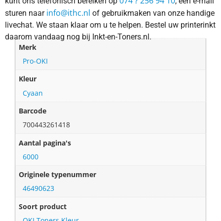
074 ? 256 94 10
kunt ons telefonisch bereiken op
, een e-mail
info@ithc.nl
sturen naar
of gebruikmaken van onze handige
livechat. We staan klaar om u te helpen. Bestel uw printerinkt
daarom vandaag nog bij Inkt-en-Toners.nl.
Merk
Pro-OKI
Kleur
Cyaan
Barcode
700443261418
Aantal pagina's
6000
Originele typenummer
46490623
Soort product
OKI Toners Kleur