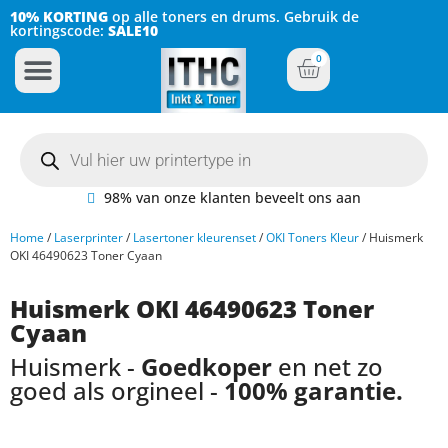
10% KORTING
op alle toners en drums. Gebruik de
kortingscode:
SALE10
0
Inkt Cartridges
Plotter inktcartridges
98% van onze klanten beveelt ons aan
Home
/
Laserprinter
/
Lasertoner kleurenset
/
OKI Toners Kleur
/ Huismerk
OKI 46490623 Toner Cyaan
Huismerk OKI 46490623 Toner
Cyaan
Huismerk -
Goedkoper
en net zo
goed als orgineel -
100% garantie.