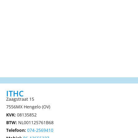
ITHC
Zaagstraat 15
7556MX Hengelo (OV)
KVK:
08135852
BTW:
NL001125761B68
Telefoon:
074-2569410