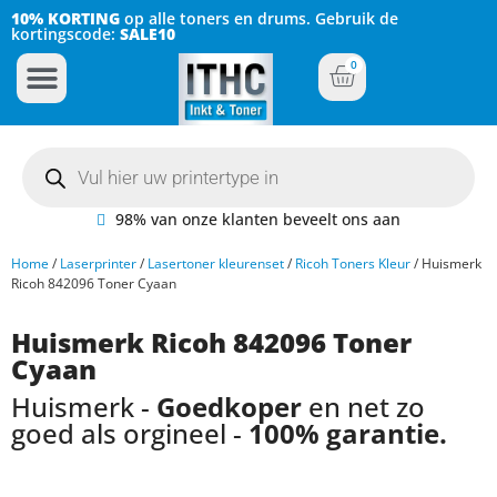
10% KORTING
op alle toners en drums. Gebruik de
kortingscode:
SALE10
0
Inkt Cartridges
Plotter inktcartridges
98% van onze klanten beveelt ons aan
Home
/
Laserprinter
/
Lasertoner kleurenset
/
Ricoh Toners Kleur
/ Huismerk
Ricoh 842096 Toner Cyaan
Huismerk Ricoh 842096 Toner
Cyaan
Huismerk -
Goedkoper
en net zo
goed als orgineel -
100% garantie.