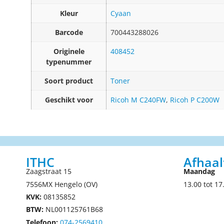
Kleur
Cyaan
Barcode
700443288026
Originele
408452
typenummer
Soort product
Toner
Geschikt voor
Ricoh M C240FW
,
Ricoh P C200W
ITHC
Afhaal
Zaagstraat 15
Maandag
7556MX Hengelo (OV)
13.00 tot 17
KVK:
08135852
BTW:
NL001125761B68
Telefoon:
074-2569410