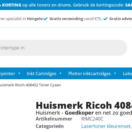
% KORTING
op alle toners en drums. Gebruik de kortingscode:
SA
ner specialist in
Hengelo
Gratis verzending
vanaf €75,-
Gratis advie
rprinter
Inkt Cartridges
Plotter inktcartridges
Labe
uismerk Ricoh 408452 Toner Cyaan
Huismerk Ricoh 408
Huismerk -
Goedkoper
en net zo goed 
Artikelnummer
RIMC240C
Categorieën
Lasertoner kleurenset