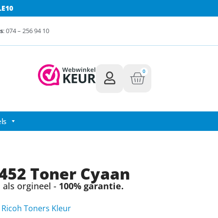
LE10
s
: 074 – 256 94 10
0
ls
452 Toner Cyaan
als orgineel -
100% garantie.
,
Ricoh Toners Kleur