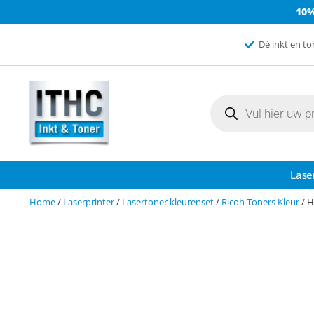
10
Dé inkt en to
Lase
Home
/
Laserprinter
/
Lasertoner kleurenset
/
Ricoh Toners Kleur
/ H