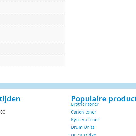
tijden
Populaire produc
Brother toner
.00
Canon toner
Kyocera toner
Drum Units
HP cartridge