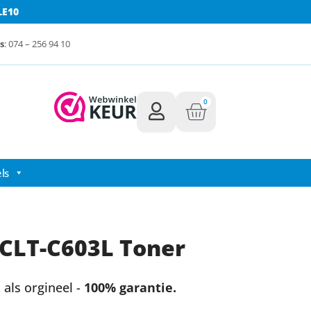
LE10
s
: 074 – 256 94 10
0
ls
CLT-C603L Toner
als orgineel -
100% garantie.