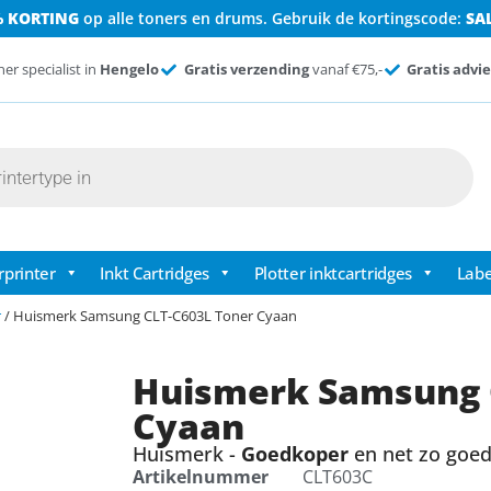
% KORTING
op alle toners en drums. Gebruik de kortingscode:
SA
ner specialist in
Hengelo
Gratis verzending
vanaf €75,-
Gratis advie
rprinter
Inkt Cartridges
Plotter inktcartridges
Labe
r
/ Huismerk Samsung CLT-C603L Toner Cyaan
Huismerk Samsung 
Cyaan
Huismerk -
Goedkoper
en net zo goed 
Artikelnummer
CLT603C