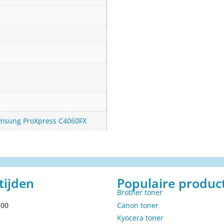
msung ProXpress C4060FX
tijden
Populaire produc
Brother toner
.00
Canon toner
Kyocera toner