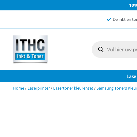
10
Dé inkt en to
Lase
Home
/
Laserprinter
/
Lasertoner kleurenset
/
Samsung Toners Kleu